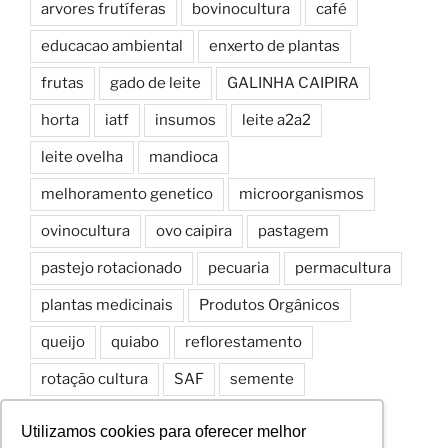
arvores frutíferas
bovinocultura
café
educacao ambiental
enxerto de plantas
frutas
gado de leite
GALINHA CAIPIRA
horta
iatf
insumos
leite a2a2
leite ovelha
mandioca
melhoramento genetico
microorganismos
ovinocultura
ovo caipira
pastagem
pastejo rotacionado
pecuaria
permacultura
plantas medicinais
Produtos Orgânicos
queijo
quiabo
reflorestamento
rotação cultura
SAF
semente
Sistemas Agroflorestais
solo
spd
Utilizamos cookies para oferecer melhor