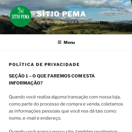
Pular
para
SÍTIO PEMA
o
Agricultura Orgânica e Sustentável
conteúdo
Menu
POLÍTICA DE PRIVACIDADE
SEÇÃO 1 – O QUE FAREMOS COM ESTA
INFORMAÇÃO?
Quando você realiza alguma transação com nossa loja,
como parte do processo de compra e venda, coletamos
as informações pessoais que você nos dá tais como:
nome, e-mail e endereço.
Quando você acessa nosso site, também recebemos