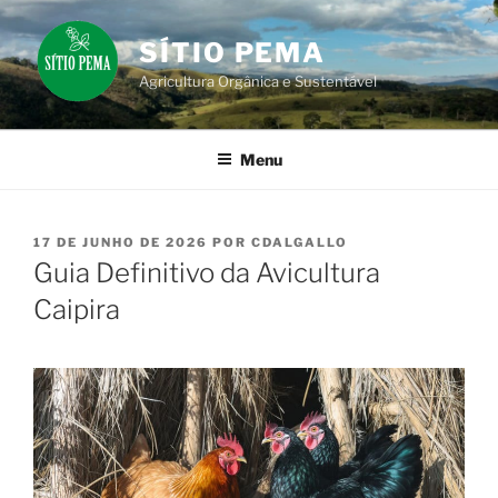
Pular
para
SÍTIO PEMA
o
Agricultura Orgânica e Sustentável
conteúdo
Menu
PUBLICADO
17 DE JUNHO DE 2026
POR
CDALGALLO
EM
Guia Definitivo da Avicultura
Caipira