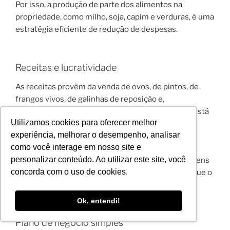
Por isso, a produção de parte dos alimentos na
propriedade, como milho, soja, capim e verduras, é uma
estratégia eficiente de redução de despesas.
Receitas e lucratividade
As receitas provêm da venda de ovos, de pintos, de
frangos vivos, de galinhas de reposição e,
eventualmente, de carne abatida. A lucratividade está
Utilizamos cookies para oferecer melhor
diretamente relacionada ao preço de venda, à
experiência, melhorar o desempenho, analisar
produtividade das aves e ao controle dos custos.
como você interage em nosso site e
personalizar conteúdo. Ao utilizar este site, você
Criações bem manejadas podem apresentar margens
concorda com o uso de cookies.
positivas mesmo com produção modesta, desde que o
produto seja comercializado com valor agregado.
Ok, entendi!
Plano de negócio simples