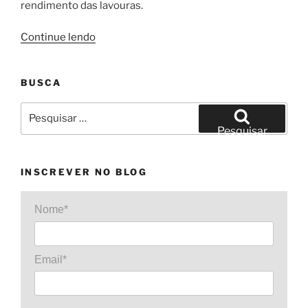
rendimento das lavouras.
“Principais
Continue lendo
micronutrientes
para
BUSCA
o
solo
Pesquisar
e
por:
Pesquisar
ciclo
da
planta”
INSCREVER NO BLOG
Nome*
Email*