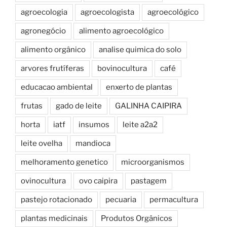
agroecologia
agroecologista
agroecológico
agronegócio
alimento agroecológico
alimento orgânico
analise quimica do solo
arvores frutíferas
bovinocultura
café
educacao ambiental
enxerto de plantas
frutas
gado de leite
GALINHA CAIPIRA
horta
iatf
insumos
leite a2a2
leite ovelha
mandioca
melhoramento genetico
microorganismos
ovinocultura
ovo caipira
pastagem
pastejo rotacionado
pecuaria
permacultura
plantas medicinais
Produtos Orgânicos