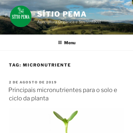
Pular
para
SÍTIO PEMA
o
Agricultura Orgânica e Sustentável
conteúdo
Menu
TAG:
MICRONUTRIENTE
PUBLICADO
2 DE AGOSTO DE 2019
EM
Principais micronutrientes para o solo e
ciclo da planta