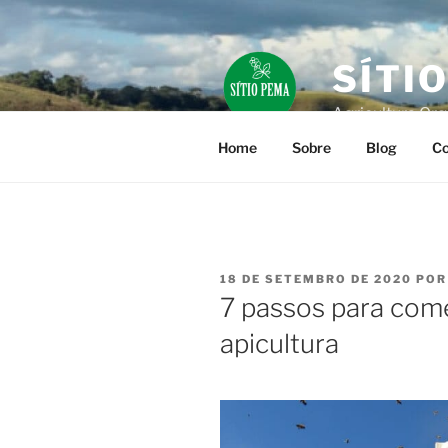
Pular
para
o
SÍTI
conteúdo
Agricultura Org
Home
Sobre
Blog
Co
PUBLICADO
18 DE SETEMBRO DE 2020
PO
EM
7 passos para com
apicultura