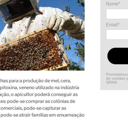
Nome*
Email*
Prometemos 
de contato p
lhas para a produção de mel, cera,
SPAM.
 apitoxina, veneno utilizado na indústria
iação, o apicultor poderá conseguir as
tes: pode-se comprar as colônias de
comerciais, pode-se capturar as
 pode-se atrair famílias em enxameação