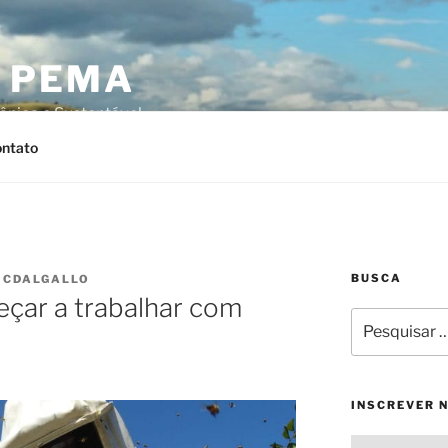
O PEMA
ânica e Sustentável
ntato
BUSCA
R
CDALGALLO
eçar a trabalhar com
Pesquisar
por:
INSCREVER 