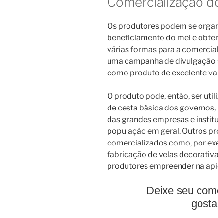
Comercialização d
Os produtores podem se organi
beneficiamento do mel e obter
várias formas para a comercia
uma campanha de divulgação so
como produto de excelente val
O produto pode, então, ser uti
de cesta básica dos governos, 
das grandes empresas e instit
população em geral. Outros p
comercializados como, por exem
fabricação de velas decorativa
produtores empreender na apic
Deixe seu come
gosta