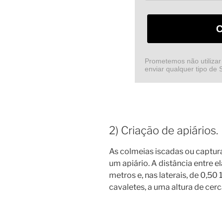
C
Prometemos não utilizar
enviar qualquer tipo de
2) Criação de apiários.
As colmeias iscadas ou captur
um apiário. A distância entre el
metros e, nas laterais, de 0,5
cavaletes, a uma altura de cerc