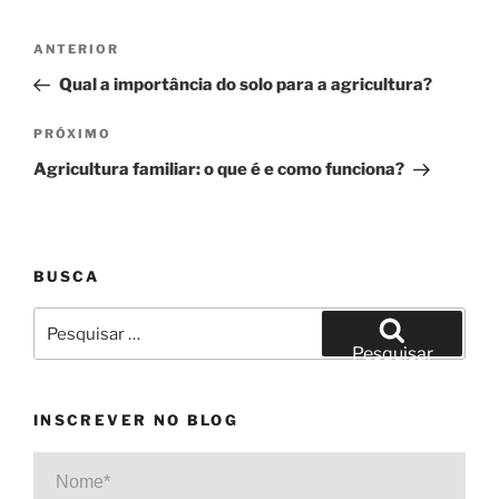
Navegação
Post
ANTERIOR
de
anterior
Qual a importância do solo para a agricultura?
Post
Próximo
PRÓXIMO
post
Agricultura familiar: o que é e como funciona?
BUSCA
Pesquisar
por:
Pesquisar
INSCREVER NO BLOG
Nome*