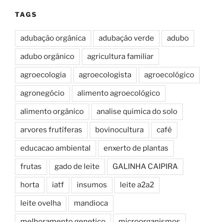
TAGS
adubação orgânica
adubação verde
adubo
adubo orgânico
agricultura familiar
agroecologia
agroecologista
agroecológico
agronegócio
alimento agroecológico
alimento orgânico
analise quimica do solo
arvores frutíferas
bovinocultura
café
educacao ambiental
enxerto de plantas
frutas
gado de leite
GALINHA CAIPIRA
horta
iatf
insumos
leite a2a2
leite ovelha
mandioca
melhoramento genetico
microorganismos