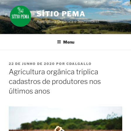
Pular
para
SÍTIO PEMA
o
Agricultura Orgânica e Sustentável
conteúdo
Menu
PUBLICADO
22 DE JUNHO DE 2020
POR
CDALGALLO
EM
Agricultura orgânica triplica
cadastros de produtores nos
últimos anos