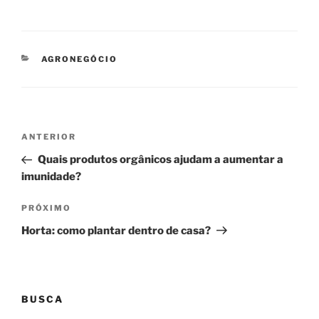
CATEGORIAS
AGRONEGÓCIO
Navegação
Post
ANTERIOR
de
anterior
Quais produtos orgânicos ajudam a aumentar a
Post
imunidade?
Próximo
PRÓXIMO
post
Horta: como plantar dentro de casa?
BUSCA