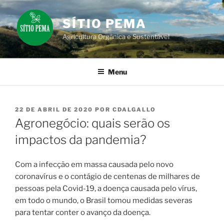
Pular
para
SÍTIO PEMA
o
Agricultura Orgânica e Sustentável
conteúdo
Menu
PUBLICADO
22 DE ABRIL DE 2020
POR
CDALGALLO
EM
Agronegócio: quais serão os
impactos da pandemia?
Com a infecção em massa causada pelo novo
coronavírus e o contágio de centenas de milhares de
pessoas pela Covid-19, a doença causada pelo vírus,
em todo o mundo, o Brasil tomou medidas severas
para tentar conter o avanço da doença.