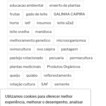
educacao ambiental
enxerto de plantas
frutas
gado de leite
GALINHA CAIPIRA
horta
iatf
insumos
leite a2a2
leite ovelha
mandioca
melhoramento genetico
microorganismos
ovinocultura
ovo caipira
pastagem
pastejo rotacionado
pecuaria
permacultura
plantas medicinais
Produtos Orgânicos
queijo
quiabo
reflorestamento
rotação cultura
SAF
semente
Sistemas Agroflorestais
solo
spd
Utilizamos cookies para oferecer melhor
experiência, melhorar o desempenho, analisar