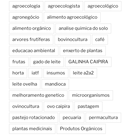
agroecologia
agroecologista
agroecológico
agronegócio
alimento agroecológico
alimento orgânico
analise quimica do solo
arvores frutíferas
bovinocultura
café
educacao ambiental
enxerto de plantas
frutas
gado de leite
GALINHA CAIPIRA
horta
iatf
insumos
leite a2a2
leite ovelha
mandioca
melhoramento genetico
microorganismos
ovinocultura
ovo caipira
pastagem
pastejo rotacionado
pecuaria
permacultura
plantas medicinais
Produtos Orgânicos