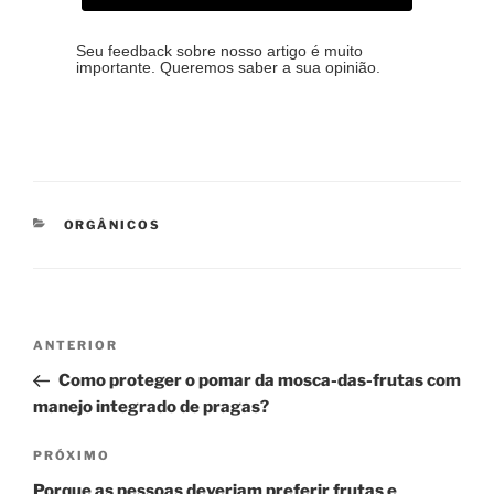
Seu feedback sobre nosso artigo é muito
importante. Queremos saber a sua opinião.
CATEGORIAS
ORGÂNICOS
Navegação
Post
ANTERIOR
de
anterior
Como proteger o pomar da mosca-das-frutas com
Post
manejo integrado de pragas?
Próximo
PRÓXIMO
post
Porque as pessoas deveriam preferir frutas e