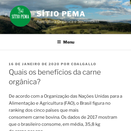
Pular
para
SÍTIO PEMA
o
Agricultura Orgânica e Sustentável
conteúdo
Menu
PUBLICADO
16 DE JANEIRO DE 2020
POR
CDALGALLO
EM
Quais os benefícios da carne
orgânica?
De acordo com a Organização das Nações Unidas para a
Alimentação e Agricultura (FAO), o Brasil figura no
ranking dos cinco países que mais
consomem carne bovina. Os dados de 2017 mostram
que o brasileiro consome, em média, 35,8 kg