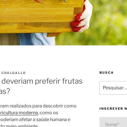
BUSCA
R
CDALGALLO
deveriam preferir frutas
Pesquisar
as?
por:
foram realizados para descobrir como
INSCREVER 
ricultura moderna
, como os
, poderiam afetar a saúde humana e
Nome*
o do meio ambiente.