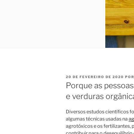
PUBLICADO
20 DE FEVEREIRO DE 2020
PO
EM
Porque as pessoas 
e verduras orgânic
Diversos estudos científicos 
algumas técnicas usadas na
ag
agrotóxicos e os fertilizantes
contribuir para o desequilíbri