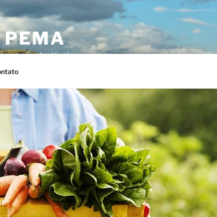
O PEMA
ânica e Sustentável
ntato