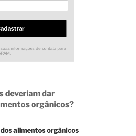
adastrar
 suas informações de contato para
 SPAM.
s deveriam dar
limentos orgânicos?
 dos alimentos orgânicos