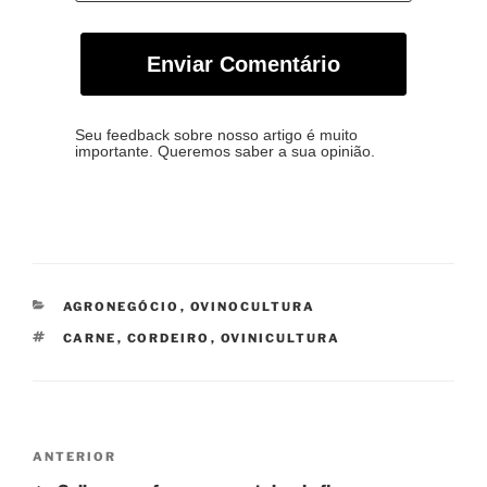
Enviar Comentário
Seu feedback sobre nosso artigo é muito
importante. Queremos saber a sua opinião.
CATEGORIAS
AGRONEGÓCIO
,
OVINOCULTURA
TAGS
CARNE
,
CORDEIRO
,
OVINICULTURA
Navegação
Post
ANTERIOR
de
anterior