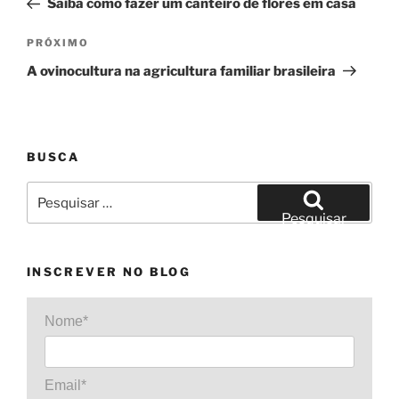
Saiba como fazer um canteiro de flores em casa
Post
Próximo
PRÓXIMO
post
A ovinocultura na agricultura familiar brasileira
BUSCA
Pesquisar
por:
Pesquisar
INSCREVER NO BLOG
Nome*
Email*