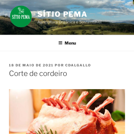
Pular
para
SÍTIO PEMA
o
Agricultura Orgânica e Sustentável
conteúdo
Menu
PUBLICADO
18 DE MAIO DE 2021
POR
CDALGALLO
EM
Corte de cordeiro