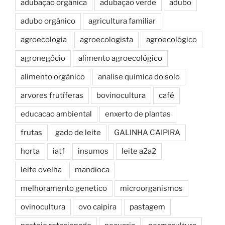
adubação orgânica
adubação verde
adubo
adubo orgânico
agricultura familiar
agroecologia
agroecologista
agroecológico
agronegócio
alimento agroecológico
alimento orgânico
analise quimica do solo
arvores frutíferas
bovinocultura
café
educacao ambiental
enxerto de plantas
frutas
gado de leite
GALINHA CAIPIRA
horta
iatf
insumos
leite a2a2
leite ovelha
mandioca
melhoramento genetico
microorganismos
ovinocultura
ovo caipira
pastagem