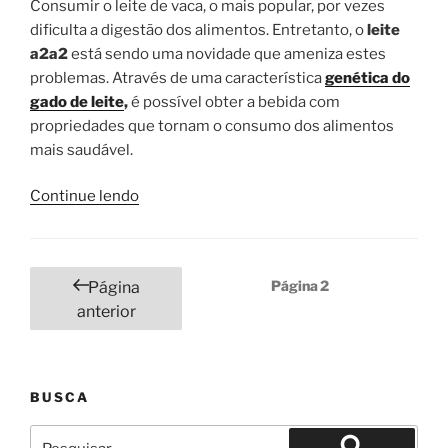
Consumir o leite de vaca, o mais popular, por vezes
dificulta a digestão dos alimentos. Entretanto, o
leite
a2a2
está sendo uma novidade que ameniza estes
problemas. Através de uma característica
genética do
gado de leite
,
é possível obter a bebida com
propriedades que tornam o consumo dos alimentos
mais saudável.
“Afinal,
Continue lendo
o
que
é
Paginação
Página
2
Página
Leite
de
anterior
A2A2
posts
e
seus
benefícios?”
BUSCA
Pesquisar