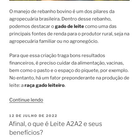
O manejo de rebanho bovino é um dos pilares da
agropecuária brasileira. Dentro desse rebanho,
podemos destacar o
gado de leite
como uma das
principais fontes de renda para o produtor rural, seja na
agropecuária familiar ou no agronegócio.
Para que essa criação traga bons resultados
financeiros, é preciso cuidar da alimentação, vacinas,
bem como o pasto e o espaço do piquete, por exemplo.
No entanto, há um fator preponderante na produção de
leite: a
raça gado leiteiro
.
“As
Continue lendo
5
principais
PUBLICADO
12 DE JULHO DE 2022
EM
raças
Afinal, o que é Leite A2A2 e seus
de
benefícios?
gado