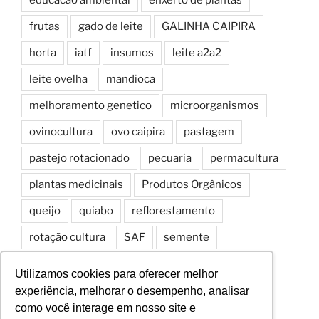
frutas
gado de leite
GALINHA CAIPIRA
horta
iatf
insumos
leite a2a2
leite ovelha
mandioca
melhoramento genetico
microorganismos
ovinocultura
ovo caipira
pastagem
pastejo rotacionado
pecuaria
permacultura
plantas medicinais
Produtos Orgânicos
queijo
quiabo
reflorestamento
rotação cultura
SAF
semente
Sistemas Agroflorestais
solo
spd
Utilizamos cookies para oferecer melhor
experiência, melhorar o desempenho, analisar
como você interage em nosso site e