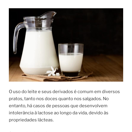
de
leite
criadas
no
Brasil”
O uso do leite e seus derivados é comum em diversos
pratos, tanto nos doces quanto nos salgados. No
entanto, há casos de pessoas que desenvolvem
intolerância à lactose ao longo da vida, devido às
propriedades lácteas.