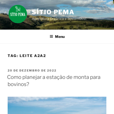
Pular
para
SÍTIO PEMA
o
Agricultura Orgânica e Sustentável
conteúdo
Menu
TAG:
LEITE A2A2
PUBLICADO
20 DE DEZEMBRO DE 2022
EM
Como planejar a estação de monta para
bovinos?