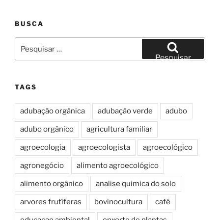
BUSCA
Pesquisar
por:
Pesquisar
TAGS
adubação orgânica
adubação verde
adubo
adubo orgânico
agricultura familiar
agroecologia
agroecologista
agroecológico
agronegócio
alimento agroecológico
alimento orgânico
analise quimica do solo
arvores frutíferas
bovinocultura
café
educacao ambiental
enxerto de plantas