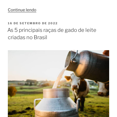
“Como
Continue lendo
planejar
a
PUBLICADO
16 DE SETEMBRO DE 2022
EM
estação
As 5 principais raças de gado de leite
de
criadas no Brasil
monta
para
bovinos?”