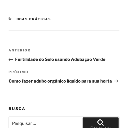
CATEGORIAS
BOAS PRÁTICAS
Navegação
Post
ANTERIOR
de
anterior
Fertilidade do Solo usando Adubação Verde
Post
Próximo
PRÓXIMO
post
Como fazer adubo orgânico líquido para sua horta
BUSCA
Pesquisar
por: