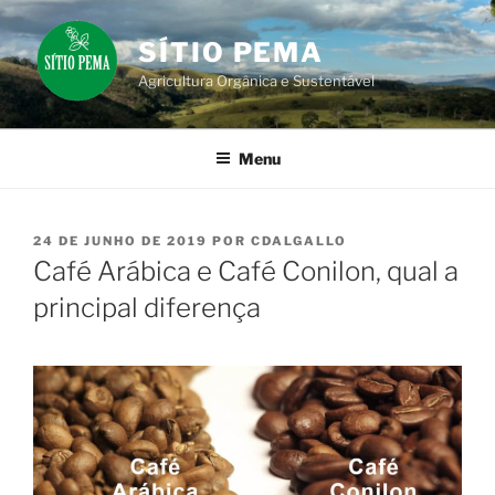
Pular
para
SÍTIO PEMA
o
Agricultura Orgânica e Sustentável
conteúdo
Menu
PUBLICADO
24 DE JUNHO DE 2019
POR
CDALGALLO
EM
Café Arábica e Café Conilon, qual a
principal diferença