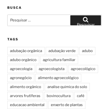
BUSCA
Pesquisar
por:
Pesquisar
TAGS
adubação orgânica
adubação verde
adubo
adubo orgânico
agricultura familiar
agroecologia
agroecologista
agroecológico
agronegócio
alimento agroecológico
alimento orgânico
analise quimica do solo
arvores frutíferas
bovinocultura
café
educacao ambiental
enxerto de plantas