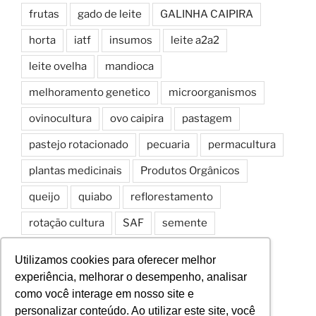
frutas
gado de leite
GALINHA CAIPIRA
horta
iatf
insumos
leite a2a2
leite ovelha
mandioca
melhoramento genetico
microorganismos
ovinocultura
ovo caipira
pastagem
pastejo rotacionado
pecuaria
permacultura
plantas medicinais
Produtos Orgânicos
queijo
quiabo
reflorestamento
rotação cultura
SAF
semente
Sistemas Agroflorestais
solo
spd
Utilizamos cookies para oferecer melhor
experiência, melhorar o desempenho, analisar
como você interage em nosso site e
personalizar conteúdo. Ao utilizar este site, você