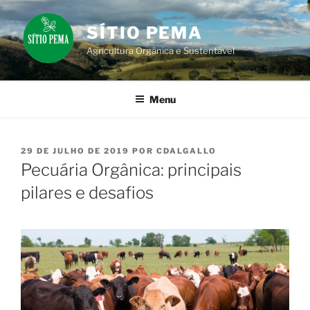
Pular
para
SÍTIO PEMA
o
Agricultura Orgânica e Sustentável
conteúdo
Menu
PUBLICADO
29 DE JULHO DE 2019
POR
CDALGALLO
EM
Pecuária Orgânica: principais
pilares e desafios