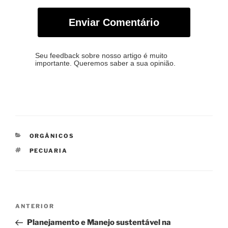
Enviar Comentário
Seu feedback sobre nosso artigo é muito
importante. Queremos saber a sua opinião.
CATEGORIAS
ORGÂNICOS
TAGS
PECUARIA
Navegação
Post
ANTERIOR
de
anterior
Planejamento e Manejo sustentável na