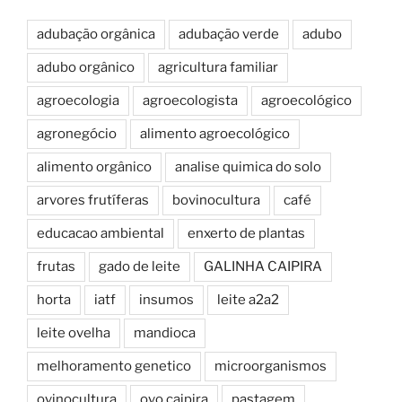
adubação orgânica
adubação verde
adubo
adubo orgânico
agricultura familiar
agroecologia
agroecologista
agroecológico
agronegócio
alimento agroecológico
alimento orgânico
analise quimica do solo
arvores frutíferas
bovinocultura
café
educacao ambiental
enxerto de plantas
frutas
gado de leite
GALINHA CAIPIRA
horta
iatf
insumos
leite a2a2
leite ovelha
mandioca
melhoramento genetico
microorganismos
ovinocultura
ovo caipira
pastagem