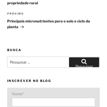
Post
propriedade rural
Próximo
PRÓXIMO
post
Principais micronutrientes para o solo e ciclo da
planta
BUSCA
Pesquisar
por:
Pesquisar
INSCREVER NO BLOG
Nome*