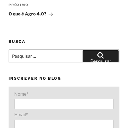
Próximo
PRÓXIMO
post
O que é Agro 4.0?
BUSCA
Pesquisar
por:
Pesquisar
INSCREVER NO BLOG
Nome*
Email*