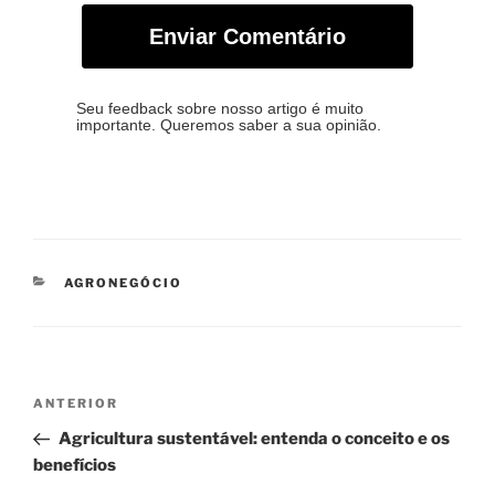
Enviar Comentário
Seu feedback sobre nosso artigo é muito
importante. Queremos saber a sua opinião.
CATEGORIAS
AGRONEGÓCIO
Navegação
Post
ANTERIOR
de
anterior
Agricultura sustentável: entenda o conceito e os
Post
benefícios