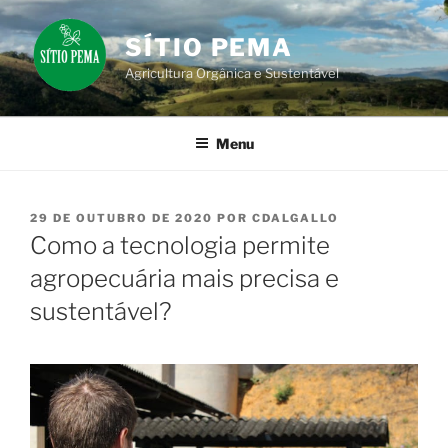
Pular
para
SÍTIO PEMA
o
Agricultura Orgânica e Sustentável
conteúdo
Menu
PUBLICADO
29 DE OUTUBRO DE 2020
POR
CDALGALLO
EM
Como a tecnologia permite
agropecuária mais precisa e
sustentável?