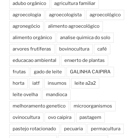
adubo orgânico
agricultura familiar
agroecologia
agroecologista
agroecológico
agronegócio
alimento agroecológico
alimento orgânico
analise quimica do solo
arvores frutíferas
bovinocultura
café
educacao ambiental
enxerto de plantas
frutas
gado de leite
GALINHA CAIPIRA
horta
iatf
insumos
leite a2a2
leite ovelha
mandioca
melhoramento genetico
microorganismos
ovinocultura
ovo caipira
pastagem
pastejo rotacionado
pecuaria
permacultura