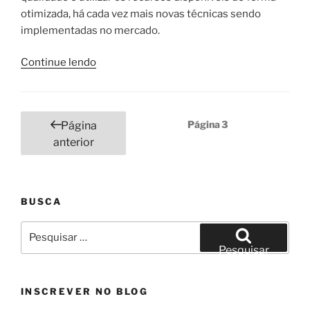
otimizada, há cada vez mais novas técnicas sendo
implementadas no mercado.
“O
Continue lendo
que
é
Pastejo
Paginação
Página
3
Página
Rotacionado
de
anterior
e
posts
como
iniciar?”
BUSCA
Pesquisar
por:
Pesquisar
INSCREVER NO BLOG