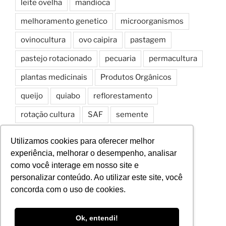
leite ovelha
mandioca
melhoramento genetico
microorganismos
ovinocultura
ovo caipira
pastagem
pastejo rotacionado
pecuaria
permacultura
plantas medicinais
Produtos Orgânicos
queijo
quiabo
reflorestamento
rotação cultura
SAF
semente
Sistemas Agroflorestais
solo
spd
Utilizamos cookies para oferecer melhor
experiência, melhorar o desempenho, analisar
como você interage em nosso site e
personalizar conteúdo. Ao utilizar este site, você
Facebook
YouTube
Instagram
concorda com o uso de cookies.
Sítio Pema Agroecológico © 2026
Todos os direitos
Ok, entendi!
reservados |
Política de Privacidade