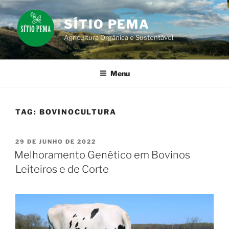
Pular
para
SÍTIO PEMA
o
Agricultura Orgânica e Sustentável
conteúdo
Menu
TAG:
BOVINOCULTURA
PUBLICADO
29 DE JUNHO DE 2022
EM
Melhoramento Genético em Bovinos
Leiteiros e de Corte