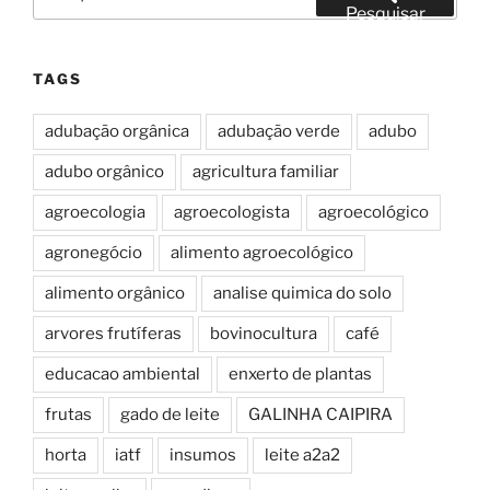
por:
Pesquisar
TAGS
adubação orgânica
adubação verde
adubo
adubo orgânico
agricultura familiar
agroecologia
agroecologista
agroecológico
agronegócio
alimento agroecológico
alimento orgânico
analise quimica do solo
arvores frutíferas
bovinocultura
café
educacao ambiental
enxerto de plantas
frutas
gado de leite
GALINHA CAIPIRA
horta
iatf
insumos
leite a2a2