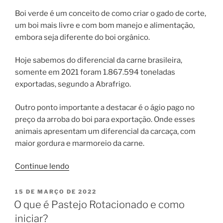
Boi verde é um conceito de como criar o gado de corte,
um boi mais livre e com bom manejo e alimentação,
embora seja diferente do boi orgânico.
Hoje sabemos do diferencial da carne brasileira,
somente em 2021 foram 1.867.594 toneladas
exportadas, segundo a Abrafrigo.
Outro ponto importante a destacar é o ágio pago no
preço da arroba do boi para exportação. Onde esses
animais apresentam um diferencial da carcaça, com
maior gordura e marmoreio da carne.
“Boi
Continue lendo
Verde,
uma
PUBLICADO
15 DE MARÇO DE 2022
EM
alternativa
O que é Pastejo Rotacionado e como
para
iniciar?