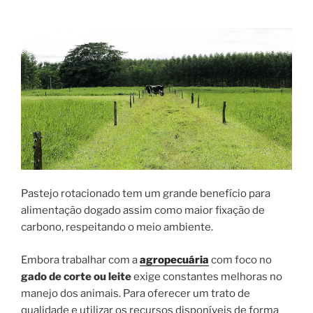
a
pecuária
brasileira”
Pastejo rotacionado tem um grande benefício para
alimentação dogado assim como maior fixação de
carbono, respeitando o meio ambiente.
Embora trabalhar com a
agropecuária
com foco no
gado de corte ou leite
exige constantes melhoras no
manejo dos animais. Para oferecer um trato de
qualidade e utilizar os recursos disponíveis de forma