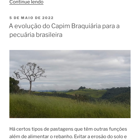
“Melhoramento
Continue lendo
Genético
em
PUBLICADO
5 DE MAIO DE 2022
EM
Bovinos
A evolução do Capim Braquiária para a
Leiteiros
pecuária brasileira
e
de
Corte”
Há certos tipos de pastagens que têm outras funções
além de alimentar o rebanho. Evitar a erosão do solo e