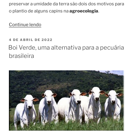
preservar a umidade da terra são dois dos motivos para
o plantio de alguns capins na
agroecologia
.
“A
Continue lendo
evolução
do
PUBLICADO
4 DE ABRIL DE 2022
EM
Capim
Boi Verde, uma alternativa para a pecuária
Braquiária
brasileira
para
a
pecuária
brasileira”