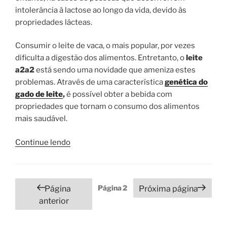
intolerância à lactose ao longo da vida, devido às
propriedades lácteas.
Consumir o leite de vaca, o mais popular, por vezes
dificulta a digestão dos alimentos. Entretanto, o
leite
a2a2
está sendo uma novidade que ameniza estes
problemas. Através de uma característica
genética do
gado de leite
,
é possível obter a bebida com
propriedades que tornam o consumo dos alimentos
mais saudável.
“Afinal,
Continue lendo
o
que
é
Paginação
Página
2
Página
Próxima página
Leite
de
anterior
A2A2
posts
e
seus