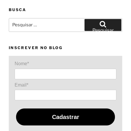
benefícios?”
BUSCA
Pesquisar
por:
Pesquisar
INSCREVER NO BLOG
Nome*
Email*
Cadastrar