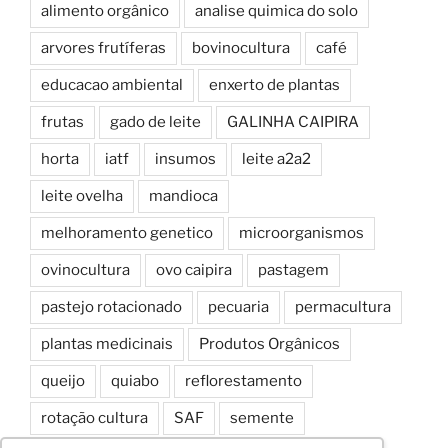
alimento orgânico
analise quimica do solo
arvores frutíferas
bovinocultura
café
educacao ambiental
enxerto de plantas
frutas
gado de leite
GALINHA CAIPIRA
horta
iatf
insumos
leite a2a2
leite ovelha
mandioca
melhoramento genetico
microorganismos
ovinocultura
ovo caipira
pastagem
pastejo rotacionado
pecuaria
permacultura
plantas medicinais
Produtos Orgânicos
queijo
quiabo
reflorestamento
rotação cultura
SAF
semente