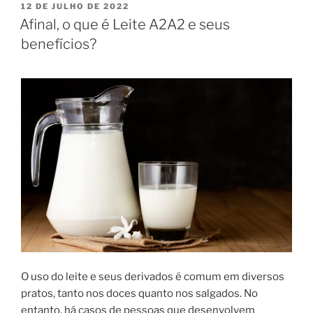
e
PUBLICADO
12 DE JULHO DE 2022
EM
extensiva:
Afinal, o que é Leite A2A2 e seus
quais
benefícios?
são
as
principais
diferenças”
O uso do leite e seus derivados é comum em diversos
pratos, tanto nos doces quanto nos salgados. No
entanto, há casos de pessoas que desenvolvem