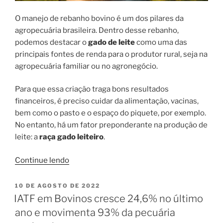
O manejo de rebanho bovino é um dos pilares da
agropecuária brasileira. Dentro desse rebanho,
podemos destacar o
gado de leite
como uma das
principais fontes de renda para o produtor rural, seja na
agropecuária familiar ou no agronegócio.
Para que essa criação traga bons resultados
financeiros, é preciso cuidar da alimentação, vacinas,
bem como o pasto e o espaço do piquete, por exemplo.
No entanto, há um fator preponderante na produção de
leite: a
raça gado leiteiro
.
“As
Continue lendo
5
principais
PUBLICADO
10 DE AGOSTO DE 2022
EM
raças
IATF em Bovinos cresce 24,6% no último
de
ano e movimenta 93% da pecuária
gado