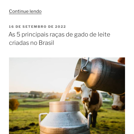
“Como
Continue lendo
planejar
a
PUBLICADO
16 DE SETEMBRO DE 2022
EM
estação
As 5 principais raças de gado de leite
de
criadas no Brasil
monta
para
bovinos?”