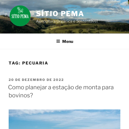
Pular
para
SÍTIO PEMA
o
Agricultura Orgânica e Sustentável
conteúdo
Menu
TAG:
PECUARIA
PUBLICADO
20 DE DEZEMBRO DE 2022
EM
Como planejar a estação de monta para
bovinos?