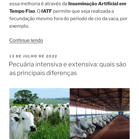
essa melhoria é através da
Inseminação Artificial em
Tempo Fixo
. O
IATF
permite que seja realizada a
fecundação mesmo fora do período de cio da vaca, por
exemplo.
“IATF
Continue lendo
em
Bovinos
PUBLICADO
13 DE JULHO DE 2022
EM
cresce
Pecuária intensiva e extensiva: quais são
24,6%
as principais diferenças
no
último
ano
e
movimenta
93%
da
pecuária
nacional”